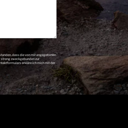
standen, dass die von mir angegebenen
r streng zweckgebunden zur
aktformulars erkläre ich mich mit der