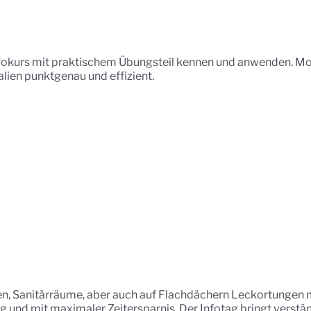
fokurs mit praktischem Übungsteil kennen und anwenden. Mod
alien punktgenau und effizient.
n, Sanitärräume, aber auch auf Flachdächern Leckortungen mi
g und mit maximaler Zeitersparnis. Der Infotag bringt vers