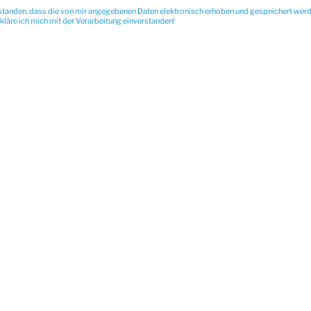
standen, dass die von mir angegebenen Daten elektronisch erhoben und gespeichert wer
äre ich mich mit der Verarbeitung einverstanden!