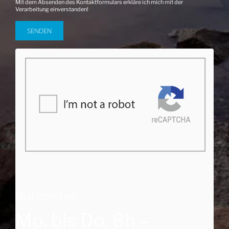
Mit dem Absenden des Kontaktformulars erkläre ich mich mit der
Verarbeitung einverstanden!
Bürozeiten
Mo. bis Do. 8h –